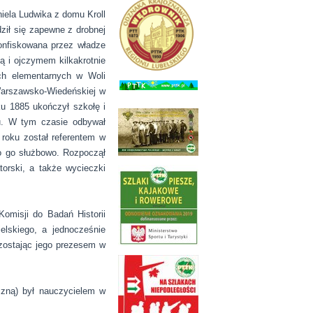
niela Ludwika z domu Kroll
ził się zapewne z drobnej
konfiskowana przez władze
ą i ojczymem kilkakrotnie
ch elementarnych w Woli
 Warszawsko-Wiedeńskiej w
u 1885 ukończył szkołę i
u. W tym czasie odbywał
roku został referentem w
o go służbowo. Rozpoczął
orski, a także wycieczki
omisji do Badań Historii
lskiego, a jednocześnie
 zostając jego prezesem w
czną) był nauczycielem w