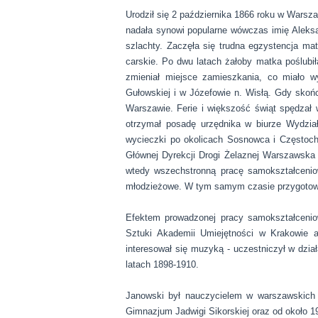
Urodził się 2 października 1866 roku w Warsza
nadała synowi popularne wówczas imię Aleksa
szlachty. Zaczęła się trudna egzystencja ma
carskie. Po dwu latach żałoby matka poślubi
zmieniał miejsce zamieszkania, co miało 
Gułowskiej i w Józefowie n. Wisłą. Gdy skoń
Warszawie. Ferie i większość świąt spędzał
otrzymał posadę urzędnika w biurze Wydzi
wycieczki po okolicach Sosnowca i Częstoch
Głównej Dyrekcji Drogi Żelaznej Warszawska
wtedy wszechstronną pracę samokształceniow
młodzieżowe. W tym samym czasie przygotowywa
Efektem prowadzonej pracy samokształcenio
Sztuki Akademii Umiejętności w Krakowie a
interesował się muzyką - uczestniczył w dzia
latach 1898-1910.
Janowski był nauczycielem w warszawskich 
Gimnazjum Jadwigi Sikorskiej oraz od około 19