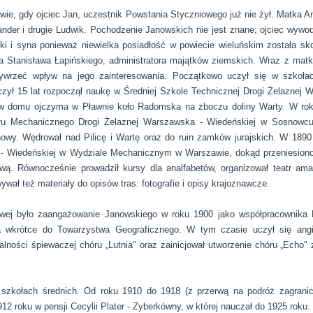
wie, gdy ojciec Jan, uczestnik Powstania Styczniowego już nie żył. Matka A
nder i drugie Ludwik. Pochodzenie Janowskich nie jest znane; ojciec wywod
tki i syna ponieważ niewielka posiadłość w powiecie wieluńskim została s
ła Stanisława Łapińskiego, administratora majątków ziemskich. Wraz z matk
wywrzeć wpływ na jego zainteresowania. Początkowo uczył się w szkoła
czył 15 lat rozpoczął naukę w Średniej Szkole Technicznej Drogi Żelaznej
 w domu ojczyma w Pławnie koło Radomska na zboczu doliny Warty. W rok
ału Mechanicznego Drogi Żelaznej Warszawska - Wiedeńskiej w Sosnowc
owy. Wędrował nad Pilicę i Wartę oraz do ruin zamków jurajskich. W 1890 
 - Wiedeńskiej w Wydziale Mechanicznym w Warszawie, dokąd przeniesion
ą. Równocześnie prowadził kursy dla analfabetów, organizował teatr amat
ł też materiały do opisów tras: fotografie i opisy krajoznawcze.
wej było zaangażowanie Janowskiego w roku 1900 jako współpracownika K
 wkrótce do Towarzystwa Geograficznego. W tym czasie uczył się angie
łalności śpiewaczej chóru „Lutnia" oraz zainicjował utworzenie chóru „Echo"
szkołach średnich. Od roku 1910 do 1918 (z przerwą na podróż zagrani
12 roku w pensji Cecylii Plater - Zyberkówny, w której nauczał do 1925 roku.