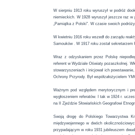
W sierpniu 1913 roku wyruszył w podróż doo
niemieckich. W 1928 wyruszył jeszcze raz w 
„Pamiątka z Polski". W czasie swoich podróży
W kwietniu 1916 roku wszedł do zarządu reakt
Samouków . W 1917 roku został sekretarze
Wraz z odzyskaniem przez Polskę niepodległ
referent w Wydziale Oświaty pozaszkolnej. Wkr
stowarzyszeniach i inicjował ich powstawanie
Ochrony Przyrody. Był współzałożycielem YMCA
Ważnym pod względem merytorycznym i pres
wygłoszeniem referatów. I tak w 1924 r. uczes
na II Zjeździe Słowiańskich Geografowi Etnogr
Swoją drogę do Polskiego Towarzystwa Kra
międzywojennego w dwóch okolicznościowyc
przypadającym w roku 1931 jubileuszem dwudz