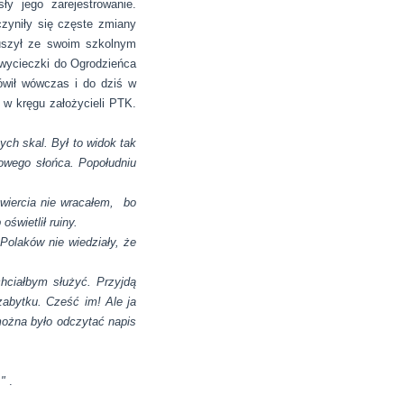
y jego zarejestrowanie.
zyniły się częste zmiany
uszył ze swoim szkolnym
 wycieczki do Ogrodzieńca
mówił wówczas i do dziś w
w kręgu założycieli PTK.
ch skal. Był to widok tak
owego słońca. Popołudniu
wiercia nie wracałem, bo
świetlił ruiny.
Polaków nie wiedziały, że
hciałbym służyć. Przyjdą
zabytku. Cześć im! Ale ja
można było odczytać napis
"
.