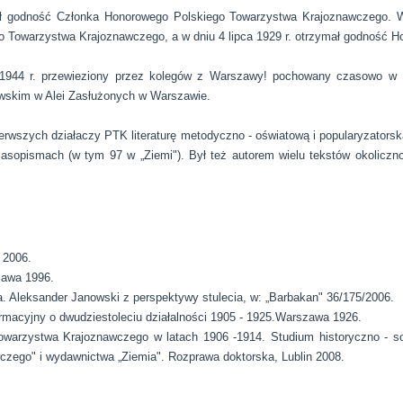
 godność Członka Honorowego Polskiego Towarzystwa Krajoznawczego. W
ego Towarzystwa Krajoznawczego, a w dniu 4 lipca 1929 r. otrzymał godność 
a 1944 r. przewieziony przez kolegów z Warszawy! pochowany czasowo w
wskim w Alei Zasłużonych w Warszawie.
ierwszych działaczy PTK literaturę metodyczno - oświatową i popularyzatorsk
zasopismach (w tym 97 w „Ziemi"). Był też autorem wielu tekstów okoliczn
 2006.
zawa 1996.
a. Aleksander Janowski z perspektywy stulecia, w: „Barbakan" 36/175/2006.
rmacyjny o dwudziestoleciu działalności 1905 - 1925.Warszawa 1926.
 Towarzystwa Krajoznawczego w latach 1906 -1914. Studium historyczno - s
zego" i wydawnictwa „Ziemia". Rozprawa doktorska, Lublin 2008.