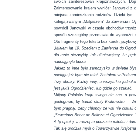
swoich zainteresowań krajoznawczych. Dop
Zainteresowanie krajem wyniósł Janowski z 
miejsca zamieszkania rodziców. Dzięki tym
kolegą zwanym „Maljaszem" do Zawiercia i Og
powrócił Janowski w czasie obchodów trzydzi
sposób szczególny przemawia do wyobraźni o
Oto fragmenty tego tekstu bez korekt językow
„Miałem lat 19. Szedłem z Zawiercia do Ogrod
dla mnie niezwykły, tak olśniewający, że p
nadciągnęła burza.
Jakież to inne było zamczysko w świetle bł
pociągu już bym nie miał. Zostałem w Podzamc
Trzy obrazy. Każdy inny, a wszystkie jednako
jest jakiś Ogrodzieniec, lub gdzie go szukać.
Miljony Polaków kraju swego nie zna, a pow
geologowie, by badać skały Krakowsko — Wiel
bym pragnął, żeby chłopcy ze wsi nie ciskali
„Sewerinus Boner de Balicze et Ogrodzieniec "
A tę opiekę, a raczej to poczucie miłości i 
Tak się urodziła myśl o Towarzystwie Krajoz