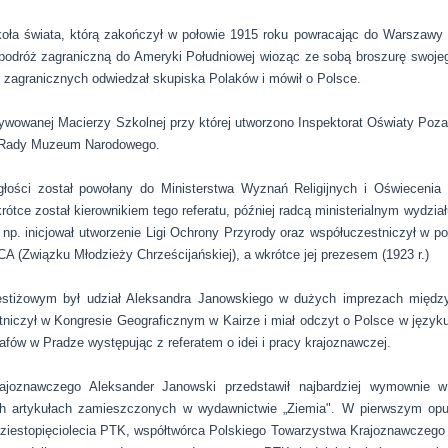
koła świata, którą zakończył w połowie 1915 roku powracając do Warszawy
podróż zagraniczną do Ameryki Południowej wioząc ze sobą broszurę swoje
 zagranicznych odwiedzał skupiska Polaków i mówił o Polsce.
ywowanej Macierzy Szkolnej przy której utworzono Inspektorat Oświaty Pozas
m Rady Muzeum Narodowego.
ości został powołany do Ministerstwa Wyznań Religijnych i Oświecenia 
ótce został kierownikiem tego referatu, później radcą ministerialnym wydział
, np. inicjował utworzenie Ligi Ochrony Przyrody oraz współuczestniczył w 
 (Związku Młodzieży Chrześcijańskiej), a wkrótce jej prezesem (1923 r.)
tiżowym był udział Aleksandra Janowskiego w dużych imprezach międz
tniczył w Kongresie Geograficznym w Kairze i miał odczyt o Polsce w języku
afów w Pradze występując z referatem o idei i pracy krajoznawczej.
joznawczego Aleksander Janowski przedstawił najbardziej wymownie w 
h artykułach zamieszczonych w wydawnictwie „Ziemia". W pierwszym op
iestopięciolecia PTK, współtwórca Polskiego Towarzystwa Krajoznawczego 