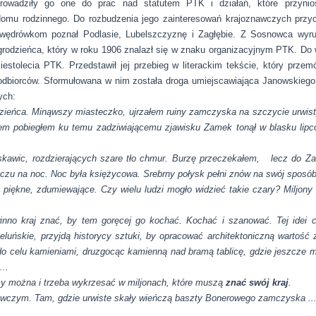
rowadziły go one do prac nad statutem PTK i działań, które przyniosł
domu rodzinnego. Do rozbudzenia jego zainteresowań krajoznawczych przyc
 wędrówkom poznał Podlasie, Lubelszczyznę i Zagłębie. Z Sosnowca wyr
rodzieńca, który w roku 1906 znalazł się w znaku organizacyjnym PTK. Do
estolecia PTK. Przedstawił jej przebieg w literackim tekście, który prze
dbiorców. Sformułowana w nim została droga umiejscawiająca Janowskiego 
ych:
zieńca. Minąwszy miasteczko, ujrzałem ruiny zamczyska na szczycie urwisty
ędem pobiegłem ku temu zadziwiającemu zjawisku Zamek tonął w blasku lipc
yskawic, rozdzierających szare tło chmur. Burzę przeczekałem, lecz do Za
zu na noc. Noc była księżycowa. Srebrny połysk pełni znów na swój sposób o
 piękne, zdumiewające. Czy wielu ludzi mogło widzieć takie czary? Miljony 
inno kraj znać, by tem goręcej go kochać. Kochać i szanować. Tej idei c
uńskie, przyjdą historycy sztuki, by opracować architektoniczną wartość 
 do celu kamieniami, druzgocąc kamienną nad bramą tablicę, gdzie jeszcze 
...
dumy można i trzeba wykrzesać w miljonach, które muszą
znać swój kraj
.
nawczym. Tam, gdzie urwiste skały wieńczą baszty Bonerowego zamczyska ...